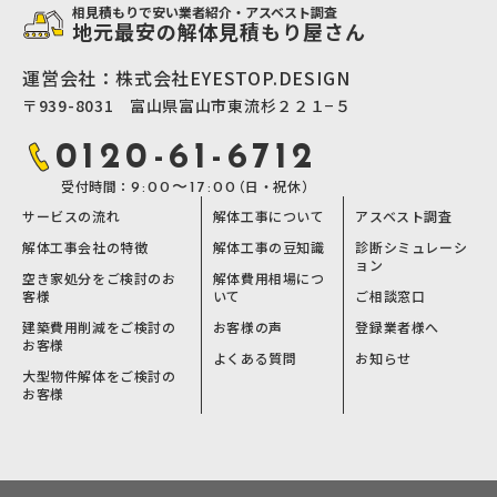
相見積もりで安い業者紹介・アスベスト調査
地元最安の解体見積もり屋さん
運営会社：株式会社EYESTOP.DESIGN
〒939-8031 富山県富山市東流杉２２１−５
0120-61-6712
受付時間：
（日・祝休）
9:00〜17:00
サービスの流れ
解体工事について
アスベスト調査
解体工事会社の特徴
解体工事の豆知識
診断シミュレーシ
ョン
空き家処分をご検討のお
解体費用相場につ
客様
いて
ご相談窓口
建築費用削減をご検討の
お客様の声
登録業者様へ
お客様
よくある質問
お知らせ
大型物件解体をご検討の
お客様