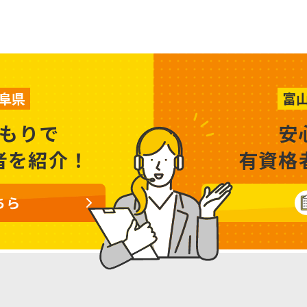
阜県
富
もりで
安
者を紹介！
有資格
ちら